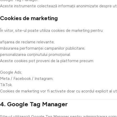
Aceste instrumente colectează informații anonimizate despre utili
Cookies de marketing
În viitor, site-ul poate utiliza cookies de marketing pentru:
afișarea de reclame relevante;
măsurarea performanței campaniilor publicitare;
personalizarea conținutului promoțional.
Aceste cookies pot proveni de la platforme precum:
Google Ads;
Meta / Facebook / Instagram;
TikTok.
Cookies de marketing vor fi activate doar cu acordul explicit al util
4. Google Tag Manager
Site-ul utilizează Google Tag Manager pentru administrarea scriptur