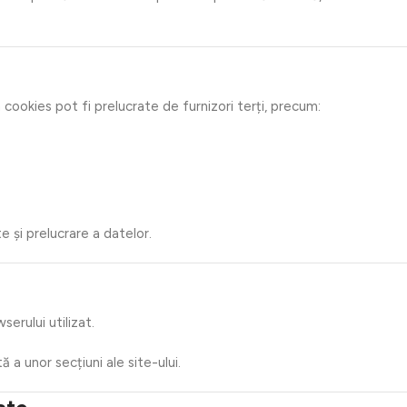
 cookies pot fi prelucrate de furnizori terți, precum:
te și prelucrare a datelor.
serului utilizat.
 unor secțiuni ale site-ului.