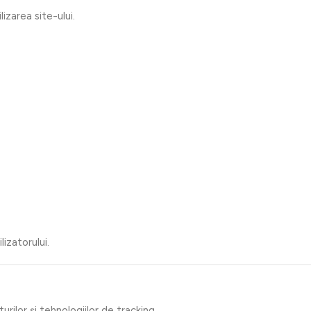
zarea site-ului.
izatorului.
ilor și tehnologiilor de tracking.