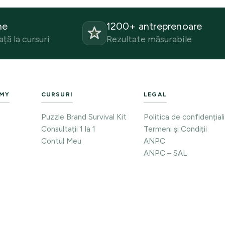
ne
1200+ antreprenoare
ță la cursuri
Rezultate măsurabile
EMY
CURSURI
LEGAL
Puzzle Brand Survival Kit
Politica de confidențial
Consultații 1 la 1
Termeni și Condiții
Contul Meu
ANPC
ANPC – SAL