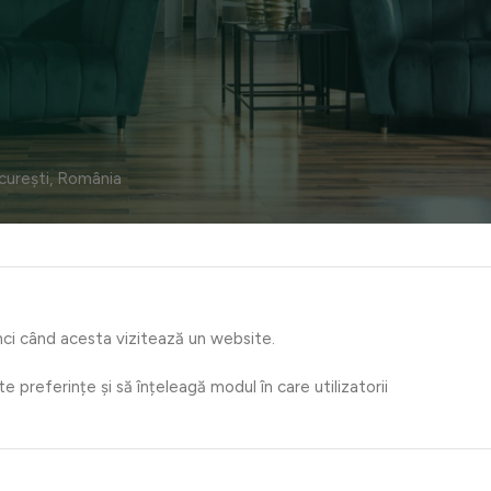
ucurești, România
unci când acesta vizitează un website.
preferințe și să înțeleagă modul în care utilizatorii