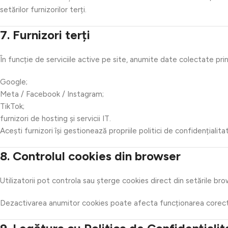
setărilor furnizorilor terți.
7. Furnizori terți
În funcție de serviciile active pe site, anumite date colectate prin
Google;
Meta / Facebook / Instagram;
TikTok;
furnizori de hosting și servicii IT.
Acești furnizori își gestionează propriile politici de confidențialita
8. Controlul cookies din browser
Utilizatorii pot controla sau șterge cookies direct din setările brow
Dezactivarea anumitor cookies poate afecta funcționarea corectă a