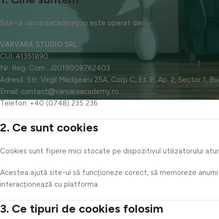
Site-ul varvaraacademy.ro este operat de:
VARVARA STUDIO SRL
CUI: 41351890
Nr. Reg. Com.: J2019008762403
Adresă: Str. Virgil Madgearu 25A, Corp C, Et. P, Ap. 2, Sector 1, B
Email: contact@varvaraacademy.ro
Telefon: +40 (0748) 235 236
2. Ce sunt cookies
Cookies sunt fișiere mici stocate pe dispozitivul utilizatorului at
Acestea ajută site-ul să funcționeze corect, să memoreze anumite 
interacționează cu platforma.
3. Ce tipuri de cookies folosim