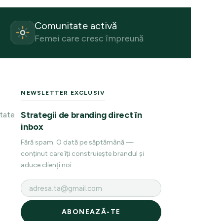
Comunitate activă
Femei care cresc împreună
NEWSLETTER EXCLUSIV
Strategii de branding direct în
itate
inbox
Fără spam. O dată pe săptămână —
conținut care îți construiește brandul și
aduce clienți noi.