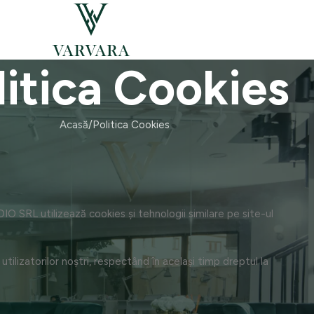
litica Cookies
Acasă
Politica Cookies
 SRL utilizează cookies și tehnologii similare pe site-ul
tilizatorilor noștri, respectând în același timp dreptul la