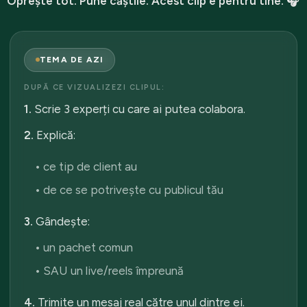
Oprește tot. Pune căștile. Acest clip e pentru tine. 🎧
TEMA DE AZI
DUPĂ CE VIZUALIZEZI CLIPUL:
1.
Scrie 3 experți cu care ai putea colabora.
2.
Explică:
• ce tip de client au
• de ce se potrivește cu publicul tău
3.
Gândește:
• un pachet comun
• SAU un live/reels împreună
4.
Trimite un mesaj real către unul dintre ei.