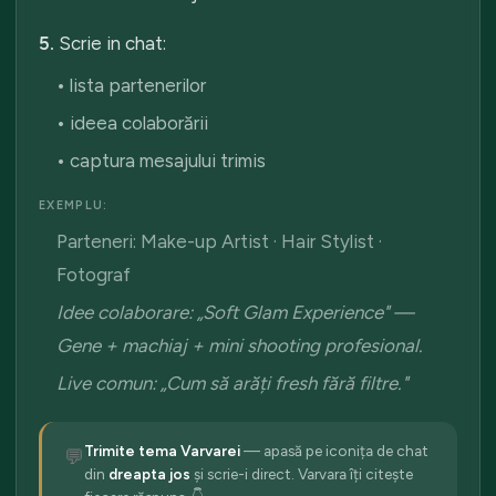
5.
Scrie in chat:
• lista partenerilor
• ideea colaborării
• captura mesajului trimis
EXEMPLU:
Parteneri: Make-up Artist · Hair Stylist ·
Fotograf
Idee colaborare: „Soft Glam Experience" —
Gene + machiaj + mini shooting profesional.
Live comun: „Cum să arăți fresh fără filtre."
Trimite tema Varvarei
— apasă pe iconița de chat
💬
din
dreapta jos
și scrie-i direct. Varvara îți citește