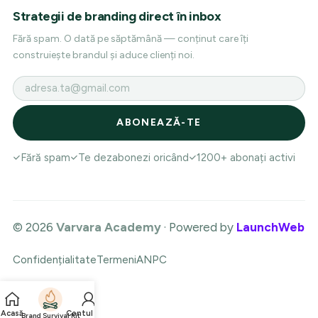
Strategii de branding direct în inbox
Fără spam. O dată pe săptămână — conținut care îți
construiește brandul și aduce clienți noi.
Fără spam
Te dezabonezi oricând
1200+ abonați activi
© 2026
Varvara Academy
· Powered by
LaunchWeb
Confidențialitate
Termeni
ANPC
Acasă
Contul meu
Brand Survival Kit