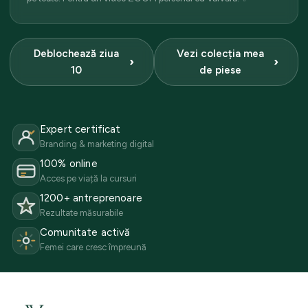
Deblochează ziua
Vezi colecția mea
10
de piese
Expert certificat
Branding & marketing digital
100% online
Acces pe viață la cursuri
1200+ antreprenoare
Rezultate măsurabile
Comunitate activă
Femei care cresc împreună