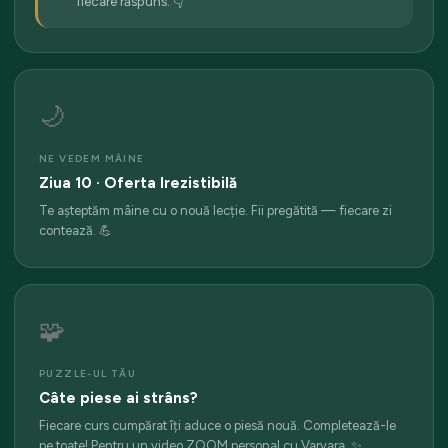
fiecare răspuns. 👇
🌙
NE VEDEM MÂINE
Ziua 10 · Oferta Irezistibilă
Te așteptăm mâine cu o nouă lecție. Fii pregătită — fiecare zi
contează. 💪
🧩
PUZZLE-UL TĂU
Câte piese ai strâns?
Fiecare curs cumpărat îți aduce o piesă nouă. Completează-le
pe toate! Pentru un video ZOOM personal cu Varvara. ✨