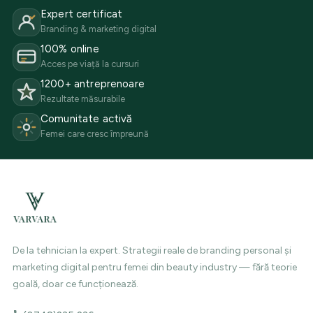
Expert certificat
Branding & marketing digital
100% online
Acces pe viață la cursuri
1200+ antreprenoare
Rezultate măsurabile
Comunitate activă
Femei care cresc împreună
De la tehnician la expert. Strategii reale de branding personal și
marketing digital pentru femei din beauty industry — fără teorie
goală, doar ce funcționează.