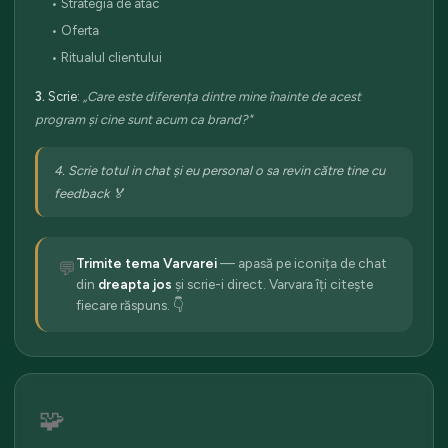
• Strategia de atac
• Oferta
• Ritualul clientului
3.
Scrie:
„Care este diferența dintre mine înainte de acest
program și cine sunt acum ca brand?"
4. Scrie totul in chat și eu personal o sa revin către tine cu
feedback 🏅
Trimite tema Varvarei
— apasă pe iconița de chat
💬
din
dreapta jos
și scrie-i direct. Varvara îți citește
fiecare răspuns. 👇
🧩