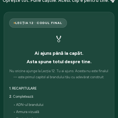
Oprește tot. Pune căștile. Acest clip e pentru tine. 🎧
LECȚIA 12 · CODUL FINAL
🏅
Ai ajuns până la capăt.
Asta spune totul despre tine.
Nu oricine ajunge la Lecția 12. Tu ai ajuns. Acesta nu este finalul
— este primul capitol al brandului tău cu adevărat construit.
1. RECAPITULARE
2.
Completează:
• ADN-ul brandului
• Armura vizuală