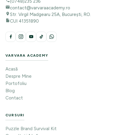
(0748)235 236
contact@varvaraacademy.ro
Str. Virgil Madgearu 25A, București, RO.
CUI 41351890
VARVARA ACADEMY
Acasă
Despre Mine
Portofoliu
Blog
Contact
CURSURI
Puzzle Brand Survival Kit