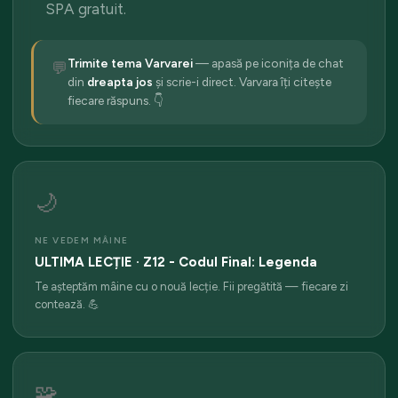
SPA gratuit.
Trimite tema Varvarei
— apasă pe iconița de chat
💬
din
dreapta jos
și scrie-i direct. Varvara îți citește
fiecare răspuns. 👇
🌙
NE VEDEM MÂINE
ULTIMA LECȚIE · Z12 - Codul Final: Legenda
Te așteptăm mâine cu o nouă lecție. Fii pregătită — fiecare zi
contează. 💪
🧩