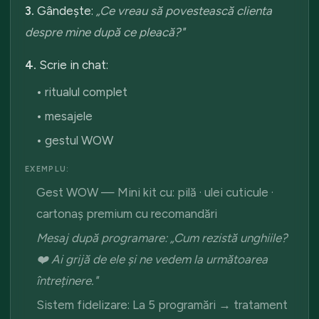
3.
Gândește:
„Ce vreau să povestească clienta
despre mine după ce pleacă?"
4.
Scrie in chat:
• ritualul complet
• mesajele
• gestul WOW
EXEMPLU:
Gest WOW — Mini kit cu: pilă · ulei cuticule ·
cartonaș premium cu recomandări
Mesaj după programare: „Cum rezistă unghiile?
❤️ Ai grijă de ele și ne vedem la următoarea
întreținere."
Sistem fidelizare: La 5 programări → tratament