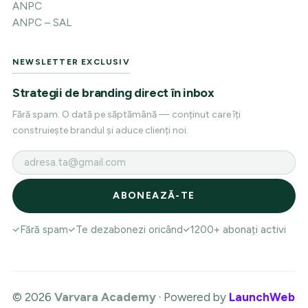
ANPC
ANPC – SAL
NEWSLETTER EXCLUSIV
Strategii de branding direct în inbox
Fără spam. O dată pe săptămână — conținut care îți
construiește brandul și aduce clienți noi.
Fără spam
Te dezabonezi oricând
1200+ abonați activi
© 2026
Varvara Academy
· Powered by
LaunchWeb