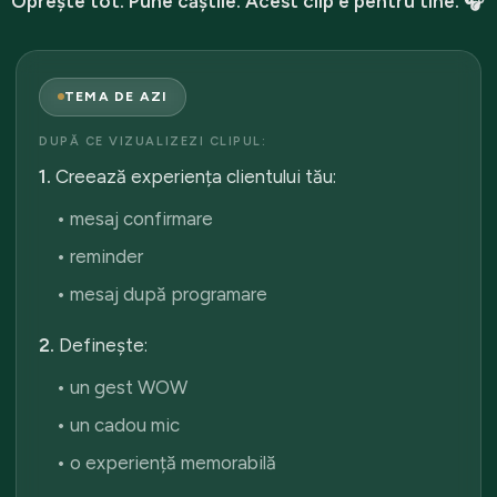
Oprește tot. Pune căștile. Acest clip e pentru tine. 🎧
TEMA DE AZI
DUPĂ CE VIZUALIZEZI CLIPUL:
1.
Creează experiența clientului tău:
• mesaj confirmare
• reminder
• mesaj după programare
2.
Definește:
• un gest WOW
• un cadou mic
• o experiență memorabilă